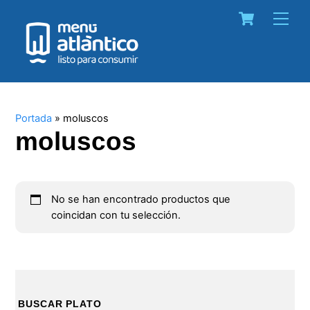
Skip
Cart
Men
to
content
Portada
»
moluscos
moluscos
No se han encontrado productos que
coincidan con tu selección.
BUSCAR PLATO